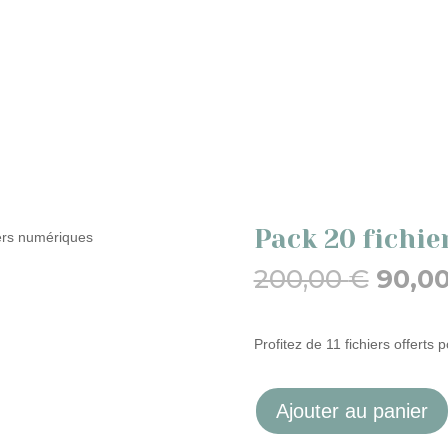
Pack 20 fichi
iers numériques
Le
200,00
€
90,0
prix
initial
était :
Profitez de 11 fichiers offerts 
200,0
Ajouter au panier