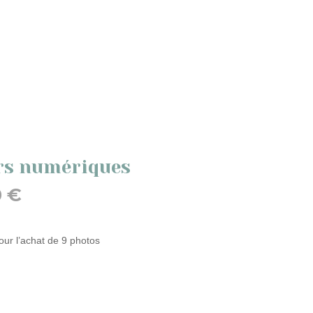
ers numériques
Le
0
€
prix
actuel
est :
pour l’achat de 9 photos
0 €.
90,00 €.