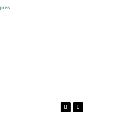
ques
el
0 €.