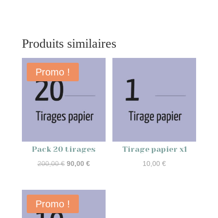
Produits similaires
Promo !
Pack 20 tirages
Tirage papier x1
Le
Le
200,00
€
90,00
€
10,00
€
prix
prix
initial
actuel
était :
est :
Promo !
200,00 €.
90,00 €.