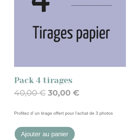
Pack 4 tirages
Le
Le
40,00
€
30,00
€
prix
prix
initial
actuel
était :
est :
Profitez d’ un tirage offert pour l’achat de 3 photos
40,00 €.
30,00 €.
Ajouter au panier