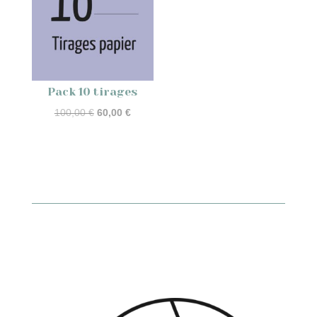
Pack 10 tirages
Le
Le
100,00
€
60,00
€
prix
prix
initial
actuel
était :
est :
100,00 €.
60,00 €.